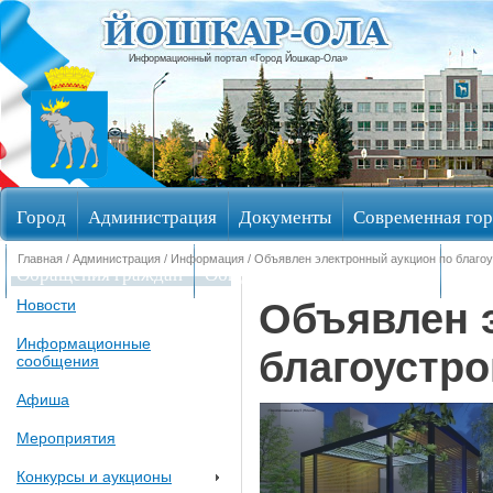
Информационный портал «Город Йошкар-Ола»
Город
Администрация
Документы
Современная гор
Главная
/
Администрация
/
Информация
/ Объявлен электронный аукцион по благо
Обращения граждан
Общественные обсуждения
Изби
Объявлен 
Новости
Информационные
благоустро
сообщения
Афиша
Мероприятия
Конкурсы и аукционы