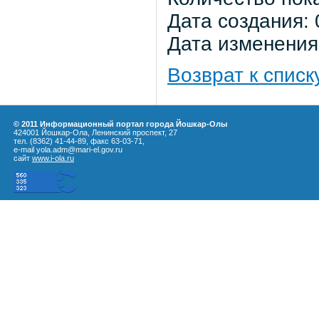
Дата создания: 
Дата изменения:
Возврат к списк
© 2011 Информационный портал города Йошкар-Олы
424001 Йошкар-Ола, Ленинский проспект, 27
тел. (8362) 41-44-89, факс 63-03-71,
e-mail yola.adm@mari-el.gov.ru
сайт
www.i-ola.ru