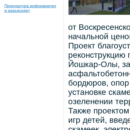
Прокуратура информирует
и разъясняет
от Воскресенско
начальной ценой
Проект благоус
реконструкцию 
Йошкар-Олы, з
асфальтобетонн
бордюров, опор
установке скаме
озеленении тер
Также проектом
игр детей, введ
скамеек, элект