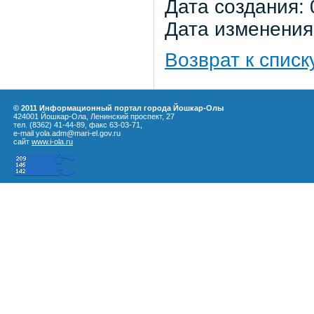
Дата создания: 
Дата изменения:
Возврат к списк
© 2011 Информационный портал города Йошкар-Олы
424001 Йошкар-Ола, Ленинский проспект, 27
тел. (8362) 41-44-89, факс 63-03-71,
e-mail yola.adm@mari-el.gov.ru
сайт
www.i-ola.ru