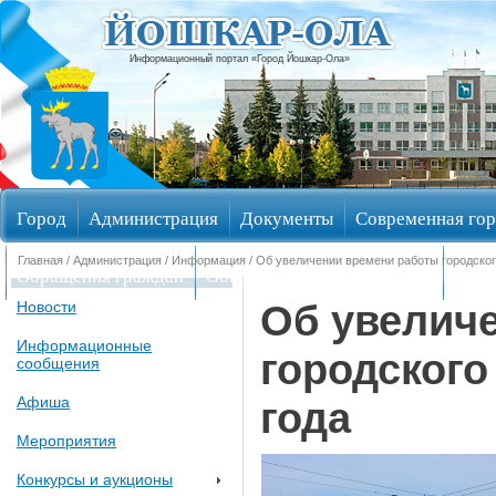
Информационный портал «Город Йошкар-Ола»
Город
Администрация
Документы
Современная гор
Главная
/
Администрация
/
Информация
/ Об увеличении времени работы городского
Обращения граждан
Общественные обсуждения
Изби
Об увелич
Новости
Информационные
городского
сообщения
Афиша
года
Мероприятия
Конкурсы и аукционы