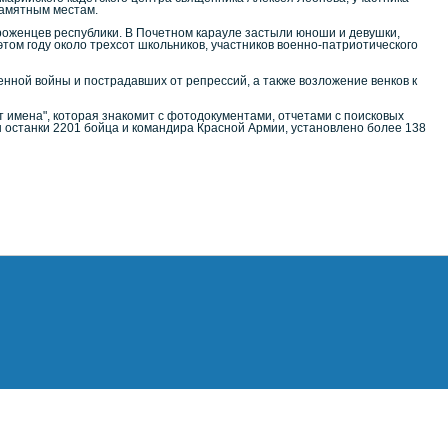
памятным местам.
уроженцев республики. В Почетном карауле застыли юноши и девушки,
 этом году около трехсот школьников, участников военно-патриотического
ной войны и пострадавших от репрессий, а также возложение венков к
т имена", которая знакомит с фотодокументами, отчетами с поисковых
 останки 2201 бойца и командира Красной Армии, установлено более 138