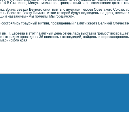
 14 В.Сталинец. Минута молчания, троекратный залп, возложение цветов к 
а Воину, звезда Вечного огня, плиты с именами Героев Советского Союза, 
ень. Всего же Вахту Памяти, итоги которой будут подведены на днях, несли в
бщим названием «Мы помним! Мы гордимся!».
состоялись траурный митинг, посвященный памяти жертв Великой Отечествен
им. Т. Евсеева в этот памятный день открылась выставки "Демос" возвращае
 лет отрядом проведены 36 поисковых экспедиций, найдены и перезахоронены
 марийского края.