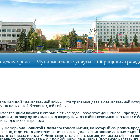
одская среда
Муниципальные услуги
Обращения гражд
ала Великой Отечественной войны. Эта трагичная дата в отечественной ист
лся на полях этой беспощадной войны.
тается Днем памяти и скорби. Четыре года назад этот день внесен президен
диции, по зову души люди в годовщину начала войны вспоминали родных и бл
ился долгих четыре года.
 у Мемориала Воинской Славы состоялся митинг, на который собрались предс
рнизона, кадетского движения, школьники и даже воспитанники детских садов.
стителя мэра города М.Никитенко, открывшего митинг, министра образовани
военного комиссариата РМЭ по г.Йошкар-Оле А.Пария, духовного наставника 