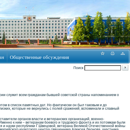
ан
Общественные обсуждения
Поиск
ории служит всем гражданам бывшей советской страны напоминанием о
том в список памятных дат. Но фактически он был таковым и до
изких, которые не вернулись с полей сражений, вспоминали и славный
тавители органов власти и ветеранских организаций, военно-
 Именно к ним – ветеранам боевого и трудового фронта и их потомкам были
я и науки республики Г.Швецовой, ветерана Великой Отечественной войны
марийского кадетского центра священника Алексея Леонова, участника