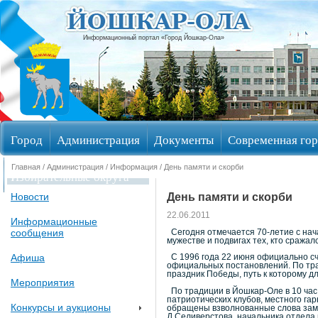
Информационный портал «Город Йошкар-Ола»
Город
Администрация
Документы
Современная гор
Главная
/
Администрация
/
Информация
/ День памяти и скорби
Избирательные округа
День памяти и скорби
Новости
22.06.2011
Информационные
сообщения
Сегодня отмечается 70-летие с нач
мужестве и подвигах тех, кто сража
Афиша
С 1996 года 22 июня официально счи
официальных постановлений. По тра
праздник Победы, путь к которому дл
Мероприятия
По традиции в Йошкар-Оле в 10 час.
патриотических клубов, местного га
Конкурсы и аукционы
обращены взволнованные слова заме
Д.Селиверстова, начальника отдела 