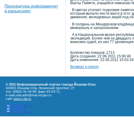
Вахты Памяти, учащейся гимназии №
Прокуратура информирует
В цветах утопает подножие памятник
и разъясняет
которым выпало нести вахту в этот д
движения, молодежных акций под о
В полдень на Мендурском кладбище 
мемориалу и захоронениям.
А в Национальном музее республики 
экспедиций. Более чем за двадцать
воинских судеб, из них 77 уроженцев
Количество показов: 1713
Дата создания: 22.06.2011 15:00:40
Дата изменения: 22.06.2011 15:03:34
Возврат к списку
© 2011 Информационный портал города Йошкар-Олы
424001 Йошкар-Ола, Ленинский проспект, 27
тел. (8362) 41-44-89, факс 63-03-71,
e-mail yola.adm@mari-el.gov.ru
сайт
www.i-ola.ru