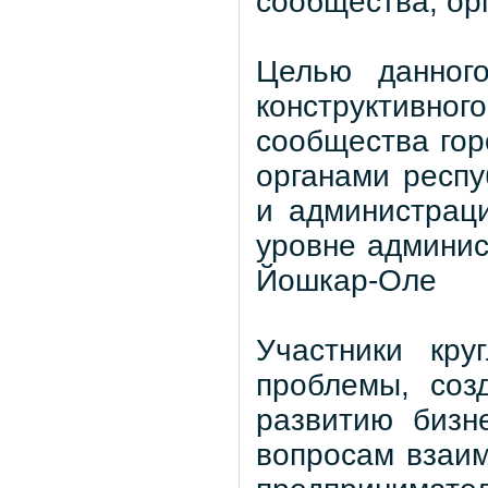
сообщества, ор
Целью данного
конструктивно
сообщества го
органами респу
и администраци
уровне админис
Йошкар-Оле
Участники кру
проблемы, соз
развитию бизн
вопросам взаим