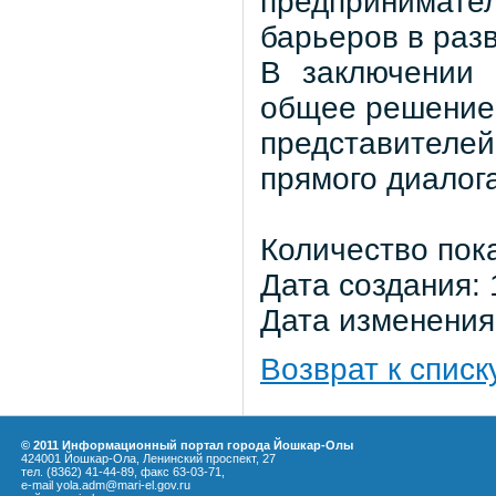
предпринимате
барьеров в раз
В заключении 
общее решение
представителе
прямого диалога
Количество пок
Дата создания: 
Дата изменения:
Возврат к списк
© 2011 Информационный портал города Йошкар-Олы
424001 Йошкар-Ола, Ленинский проспект, 27
тел. (8362) 41-44-89, факс 63-03-71,
e-mail yola.adm@mari-el.gov.ru