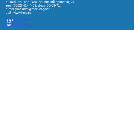
424001 Йошкар-Ола, Ленинский проспект, 27
тел. (8362) 41-44-89, факс 63-03-71,
e-mail yola.adm@mari-el.gov.ru
сайт
www.i-ola.ru