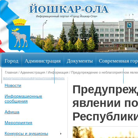
Информационный портал «Город Йошкар-Ола»
Город
Администрация
Документы
Современная гор
Главная
/
Администрация
/
Информация
/ Предупреждение о неблагоприятном явле
Обращения граждан
Общественные обсуждения
Изби
Предупреж
Новости
Информационные
явлении по
сообщения
Афиша
Республик
Мероприятия
Конкурсы и аукционы