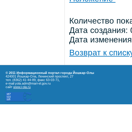
Количество пок
Дата создания: 
Дата изменения:
Возврат к списк
© 2011 Информационный портал города Йошкар-Олы
424001 Йошкар-Ола, Ленинский проспект, 27
тел. (8362) 41-44-89, факс 63-03-71,
e-mail yola.adm@mari-el.gov.ru
сайт
www.i-ola.ru