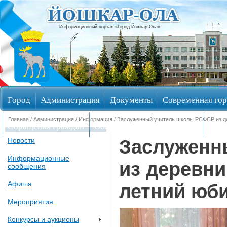
Информационный портал «Город Йошкар-Ола»
Город
Администрация
Документы
Современная гор
Главная
/
Администрация
/
Информация
/ Заслуженный учитель школы РСФСР из д
Обращения граждан
Общественные обсуждения
Изби
Заслуженн
Новости
Информационные
из деревни
сообщения
Афиша
летний юб
Мероприятия
Конкурсы и аукционы