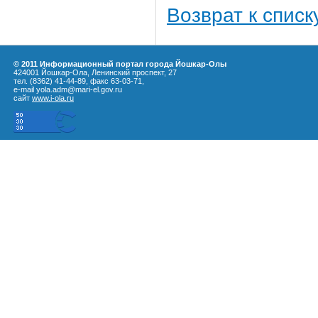
Возврат к списк
© 2011 Информационный портал города Йошкар-Олы
424001 Йошкар-Ола, Ленинский проспект, 27
тел. (8362) 41-44-89, факс 63-03-71,
e-mail yola.adm@mari-el.gov.ru
сайт
www.i-ola.ru