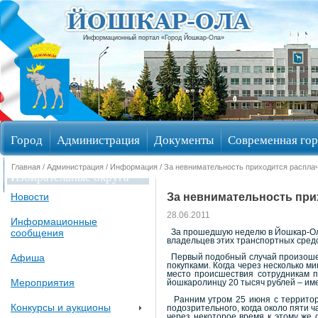
Информационный портал «Город Йошкар-Ола»
Город
Администрация
Документы
Современная гор
Главная
/
Администрация
/
Информация
/ За невнимательность приходится распла
Избирательные округа
За невнимательность при
Новости
28.06.2011
Информационные
сообщения
За прошедшую неделю в Йошкар-Оле
владельцев этих транспортных средс
Афиша
Первый подобный случай произошел 
покупками. Когда через несколько м
место происшествия сотрудникам п
Мероприятия
йошкаролинцу 20 тысяч рублей – име
Ранним утром 25 июня с территори
Конкурсы и аукционы
подозрительного, когда около пяти ч
через некоторое время к этому же 