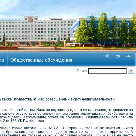
ан
Общественные обсуждения
Поиск
а также имущества из них, совершенных в силу невнимательности
тавив свой автомобиль на парковке у одного из магазинов, отправился за
а в салоне отсутствует оставленный там ранее коммуникатор. Прибывшим на
акрыл двери автомашины, уходя за покупками. Невнимательность стоила
ч.2 ст.158 УК РФ «Кража».
ршена кража автомашины ВАЗ-2113. Охранник стоянки не заметил ничего
в с брелка сигнализацию, завел двигатель и выехал на авто с территории. А
оставленная на стоянке на ночь, бесследно исчезла. Прибывшие на место