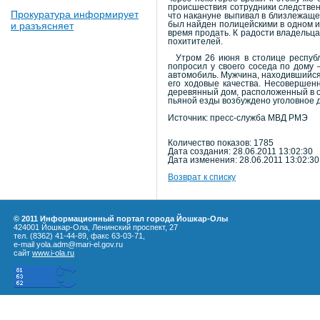
происшествия сотрудники следствен
Прокуратура информирует
что накануне выпивал в близлежаще
был найден полицейскими в одном и
и разъясняет
время продать. К радости владельца
похитителей.
Утром 26 июня в столице республи
попросил у своего соседа по дому
автомобиль. Мужчина, находившийся 
его ходовые качества. Несовершенн
деревянный дом, расположенный в о
пьяной езды возбуждено уголовное 
Источник: пресс-служба МВД РМЭ
Количество показов: 1785
Дата создания: 28.06.2011 13:02:30
Дата изменения: 28.06.2011 13:02:30
Возврат к списку
© 2011 Информационный портал города Йошкар-Олы
424001 Йошкар-Ола, Ленинский проспект, 27
тел. (8362) 41-44-89, факс 63-03-71,
e-mail yola.adm@mari-el.gov.ru
сайт
www.i-ola.ru