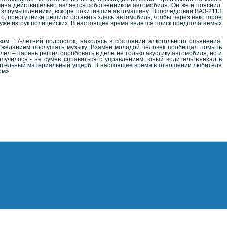
ина действительно является собственником автомобиля. Он же и пояснил,
е злоумышленники, вскоре похитившие автомашину. Впоследствии ВАЗ-2113
о, преступники решили оставить здесь автомобиль, чтобы через некоторое
 уже из рук полицейских. В настоящее время ведется поиск предполагаемых
. 17-летний подросток, находясь в состоянии алкогольного опьянения,
то желанием послушать музыку. Взамен молодой человек пообещал помыть
ел – парень решил опробовать в деле не только акустику автомобиля, но и
олучилось - не сумев справиться с управлением, юный водитель въехал в
ачительный материальный ущерб. В настоящее время в отношении любителя
ом».