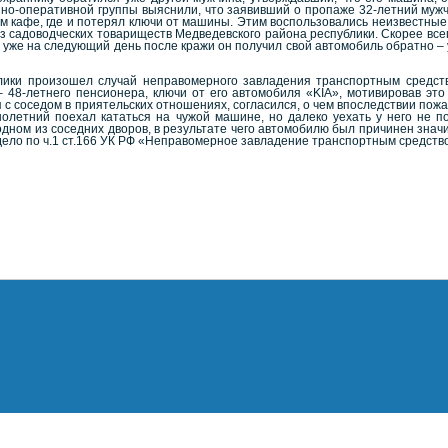
но-оперативной группы выяснили, что заявивший о пропаже 32-летний мужч
м кафе, где и потерял ключи от машины. Этим воспользовались неизвестны
з садоводческих товариществ Медведевского района республики. Скорее всег
 уже на следующий день после кражи он получил свой автомобиль обратно –
ки произошел случай неправомерного завладения транспортным средством
 – 48-летнего пенсионера, ключи от его автомобиля «KIA», мотивировав э
с соседом в приятельских отношениях, согласился, о чем впоследствии пожал
олетний поехал кататься на чужой машине, но далеко уехать у него не п
дном из соседних дворов, в результате чего автомобилю был причинен зн
дело по ч.1 ст.166 УК РФ «Неправомерное завладение транспортным средств