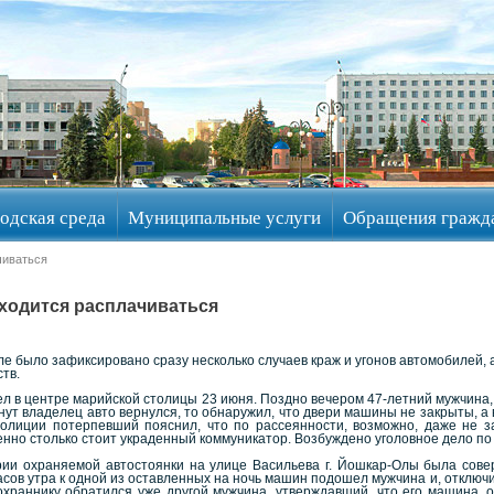
одская среда
Муниципальные услуги
Обращения гражд
чиваться
ходится расплачиваться
 было зафиксировано сразу несколько случаев краж и угонов автомобилей, 
тв.
в центре марийской столицы 23 июня. Поздно вечером 47-летний мужчина, ос
инут владелец авто вернулся, то обнаружил, что двери машины не закрыты, 
олиции потерпевший пояснил, что по рассеянности, возможно, даже не з
нно столько стоит украденный коммуникатор. Возбуждено уголовное дело по 
и охраняемой автостоянки на улице Васильева г. Йошкар-Олы была сове
асов утра к одной из оставленных на ночь машин подошел мужчина и, отключи
охраннику обратился уже другой мужчина, утверждавший, что его машина, 