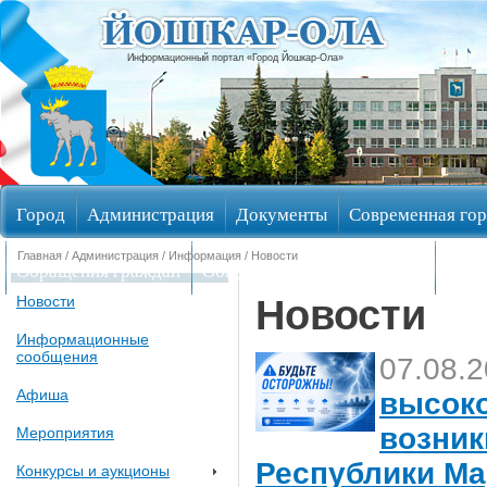
Информационный портал «Город Йошкар-Ола»
Город
Администрация
Документы
Современная гор
Главная
/
Администрация
/
Информация
/ Новости
Обращения граждан
Общественные обсуждения
Изби
Новости
Новости
Информационные
сообщения
07.08.
Афиша
высоко
возник
Мероприятия
Республики Ма
Конкурсы и аукционы