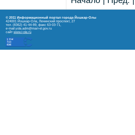
Начало | Пред. 
© 2011 Информационный портал города Йошкар-Олы
424001 Йошкар-Ола, Ленинский проспект, 27
тел. (8362) 41-44-89, факс 63-03-71,
e-mail yola.adm@mari-el.gov.ru
сайт
www.i-ola.ru