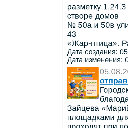
разметку 1.24.3
створе домов
№ 50а и 50в ул
43
«Жар-птица». Р
Дата создания: 05
Дата изменения: 0
05.08.
отправ
Городс
благод
Зайцева «Марий
площадками для
проходят при п