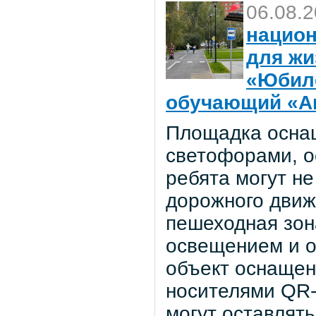
06.08.
национ
для жи
«Юбил
обучающий «Ав
Площадка осна
светофорами, о
ребята могут не
дорожного движ
пешеходная зон
освещением и о
объект оснаще
носителями QR-
могут оставлять