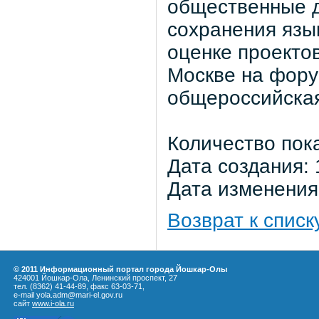
общественные 
сохранения язык
оценке проектов
Москве на фору
общероссийская
Количество пок
Дата создания: 
Дата изменения:
Возврат к списк
© 2011 Информационный портал города Йошкар-Олы
424001 Йошкар-Ола, Ленинский проспект, 27
тел. (8362) 41-44-89, факс 63-03-71,
e-mail yola.adm@mari-el.gov.ru
сайт
www.i-ola.ru