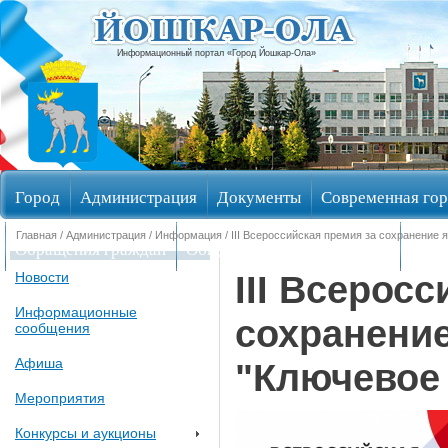
Информационный портал «Город Йошкар-Ола»
Город
Администрация
Документы
Современная гор
Главная
/
Администрация
/
Информация
/ III Всероссийская премия за сохранение 
Обращения граждан
Общественные обсуждения
Изби
III Всерос
Новости
Информационные
сохранени
сообщения
Афиша
"Ключевое
Мероприятия
Конкурсы и аукционы