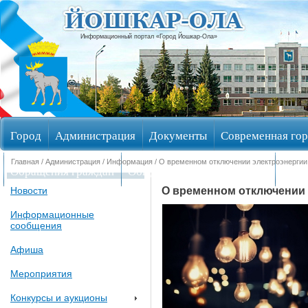
Информационный портал «Город Йошкар-Ола»
Город
Администрация
Документы
Современная гор
Главная
/
Администрация
/
Информация
/ О временном отключении электроэнергии
Обращения граждан
Общественные обсуждения
Изби
О временном отключении 
Новости
Информационные
сообщения
Афиша
Мероприятия
Конкурсы и аукционы