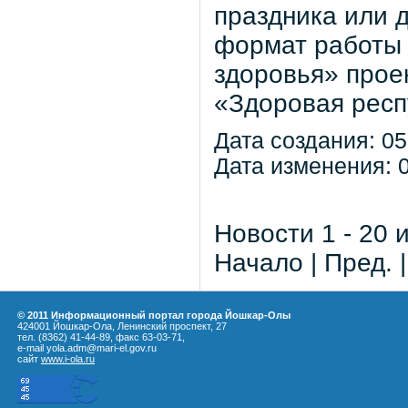
праздника или 
формат работы 
здоровья» прое
«Здоровая респ
Дата создания: 05
Дата изменения: 0
Новости 1 - 20 
Начало | Пред. 
© 2011 Информационный портал города Йошкар-Олы
424001 Йошкар-Ола, Ленинский проспект, 27
тел. (8362) 41-44-89, факс 63-03-71,
e-mail yola.adm@mari-el.gov.ru
сайт
www.i-ola.ru