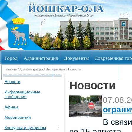
Информационный портал «Город Йошкар-Ола»
Город
Администрация
Документы
Современная гор
Главная
/
Администрация
/
Информация
/ Новости
Обращения граждан
Общественные обсуждения
Изби
Новости
Новости
Информационные
сообщения
07.08.
Афиша
ограни
Мероприятия
В связи
Конкурсы и аукционы
по 15 августа