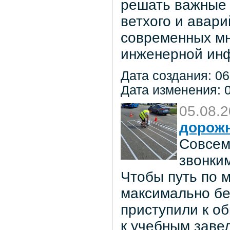
решать важные 
ветхого и авар
современных мн
инженерной инф
Дата создания: 06
Дата изменения: 0
05.08.
дорож
Совсем
звонки
Чтобы путь по 
максимально бе
приступили к о
к учебным заве