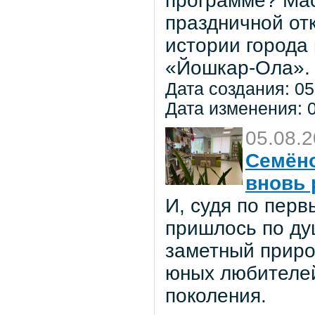
программе? Мас
праздничной от
истории города
«Йошкар-Ола».
Дата создания: 05
Дата изменения: 0
05.08.
Семёно
вновь 
И, судя по пер
пришлось по ду
заметный приро
юных любителей 
поколения.