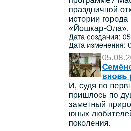
программе? Мас
праздничной от
истории города
«Йошкар-Ола».
Дата создания: 05
Дата изменения: 0
05.08.
Семёно
вновь 
И, судя по пер
пришлось по ду
заметный приро
юных любителей 
поколения.