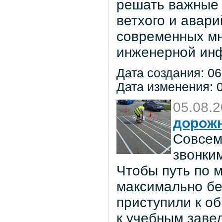
решать важные 
ветхого и авар
современных мн
инженерной инф
Дата создания: 06
Дата изменения: 0
05.08.
дорож
Совсем
звонки
Чтобы путь по 
максимально бе
приступили к о
к учебным заве