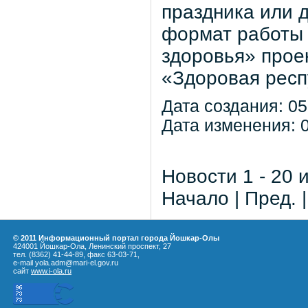
праздника или 
формат работы 
здоровья» прое
«Здоровая респ
Дата создания: 05
Дата изменения: 0
Новости 1 - 20 
Начало | Пред. 
© 2011 Информационный портал города Йошкар-Олы
424001 Йошкар-Ола, Ленинский проспект, 27
тел. (8362) 41-44-89, факс 63-03-71,
e-mail yola.adm@mari-el.gov.ru
сайт
www.i-ola.ru