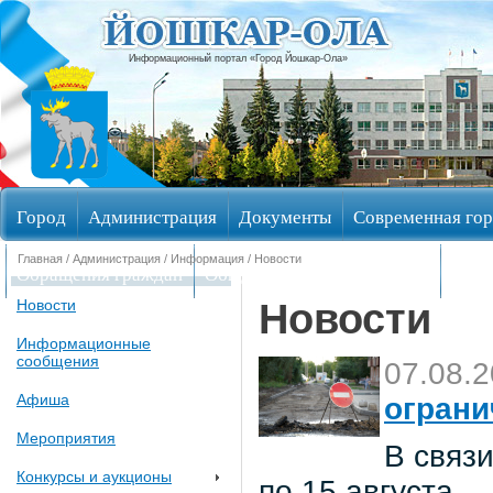
Информационный портал «Город Йошкар-Ола»
Город
Администрация
Документы
Современная гор
Главная
/
Администрация
/
Информация
/ Новости
Обращения граждан
Общественные обсуждения
Изби
Новости
Новости
Информационные
сообщения
07.08.
Афиша
ограни
Мероприятия
В связи
Конкурсы и аукционы
по 15 августа