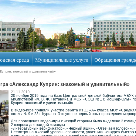
одская среда
Муниципальные услуги
Обращения гражд
 Куприн: знакомый и удивительный»
гра «Александр Куприн: знакомый и удивительный»
21.11.2019
20 ноября 2019 года на базе Центральной детской библиотеке МБУК 
библиотекой им. В. Ф. Потанина и МОУ «СОШ №1 г. Йошкар-Олы» пр
Куприн: знакомый и удивительный».
В видео-игре приняли участие ребята из 11 «А» класса МОУ «Средн
школы № 9 и 23 г. Кургана. Это уже не первый опыт проведения мероп
Для проведения видео-игры с каждой стороны было выделено 2 команд
2 вопроса для каждой команды:
«Литературный верификатор», «Черный ящик», «Отвечаем головой». «
Несмотря на высокий уровень сложности, участники конкурса быстро 
внимательность, знание произведений классиков русской литературы