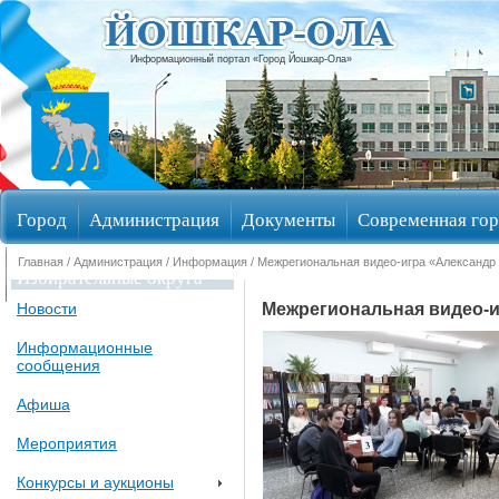
Информационный портал «Город Йошкар-Ола»
Город
Администрация
Документы
Современная гор
Главная
/
Администрация
/
Информация
/ Межрегиональная видео-игра «Александр
Избирательные округа
Межрегиональная видео-и
Новости
Информационные
сообщения
Афиша
Мероприятия
Конкурсы и аукционы