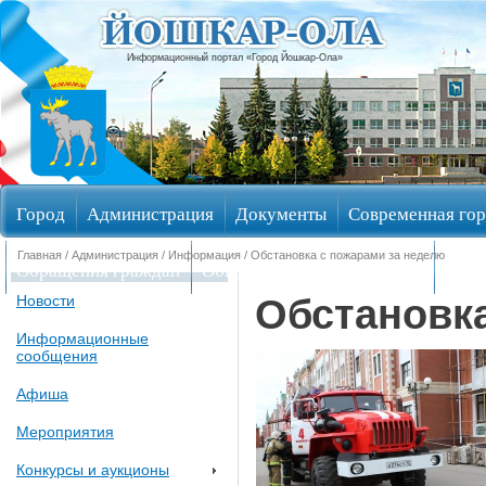
Информационный портал «Город Йошкар-Ола»
Город
Администрация
Документы
Современная гор
Главная
/
Администрация
/
Информация
/ Обстановка с пожарами за неделю
Обращения граждан
Общественные обсуждения
Изби
Обстановка
Новости
Информационные
сообщения
Афиша
Мероприятия
Конкурсы и аукционы