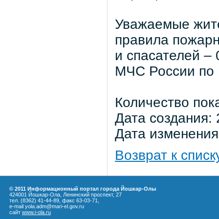
Уважаемые жите
правила пожарн
и спасателей – 
МЧС России по 
Количество пок
Дата создания: 
Дата изменения:
Возврат к списк
© 2011 Информационный портал города Йошкар-Олы
424001 Йошкар-Ола, Ленинский проспект, 27
тел. (8362) 41-44-89, факс 63-03-71,
e-mail yola.adm@mari-el.gov.ru
сайт
www.i-ola.ru