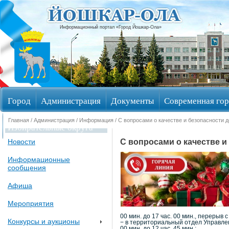
Информационный портал «Город Йошкар-Ола»
Город
Администрация
Документы
Современная гор
Главная
/
Администрация
/
Информация
/ С вопросами о качестве и безопасности 
Избирательные округа
С вопросами о качестве и
Новости
Информационные
сообщения
Афиша
Мероприятия
00 мин. до 17 час. 00 мин., перерыв с 
Конкурсы и аукционы
− в территориальный отдел Управлени
00 мин. до 12 час. 45 мин.;