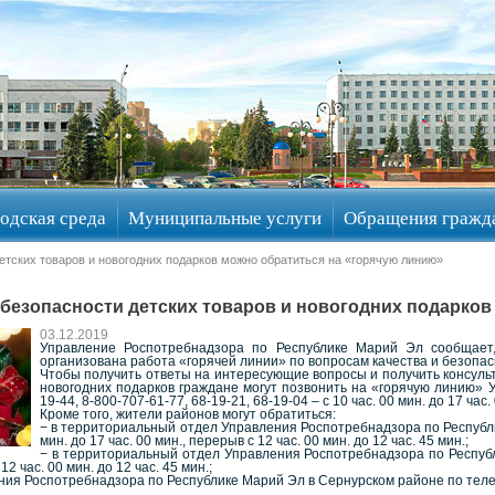
одская среда
Муниципальные услуги
Обращения гражд
детских товаров и новогодних подарков можно обратиться на «горячую линию»
 безопасности детских товаров и новогодних подарко
03.12.2019
Управление Роспотребнадзора по Республике Марий Эл сообщает,
организована работа «горячей линии» по вопросам качества и безопасн
Чтобы получить ответы на интересующие вопросы и получить консульт
новогодних подарков граждане могут позвонить на «горячую линию»
19-44, 8-800-707-61-77, 68-19-21, 68-19-04 – с 10 час. 00 мин. до 17 час.
Кроме того, жители районов могут обратиться:
− в территориальный отдел Управления Роспотребнадзора по Республи
мин. до 17 час. 00 мин., перерыв с 12 час. 00 мин. до 12 час. 45 мин.;
− в территориальный отдел Управления Роспотребнадзора по Республ
12 час. 00 мин. до 12 час. 45 мин.;
я Роспотребнадзора по Республике Марий Эл в Сернурском районе по телефону