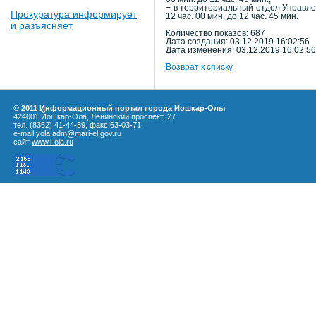
− в территориальный отдел Управлен
Прокуратура информирует
12 час. 00 мин. до 12 час. 45 мин.
и разъясняет
Количество показов: 687
Дата создания: 03.12.2019 16:02:56
Дата изменения: 03.12.2019 16:02:56
Возврат к списку
© 2011 Информационный портал города Йошкар-Олы
424001 Йошкар-Ола, Ленинский проспект, 27
тел. (8362) 41-44-89, факс 63-03-71,
e-mail yola.adm@mari-el.gov.ru
сайт
www.i-ola.ru