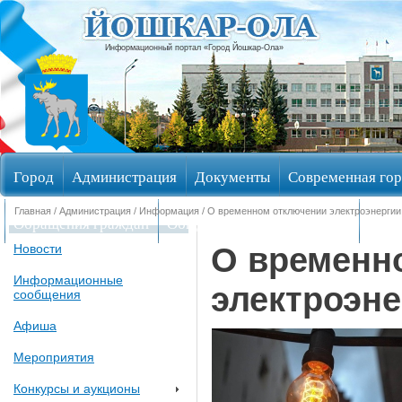
Информационный портал «Город Йошкар-Ола»
Город
Администрация
Документы
Современная гор
Главная
/
Администрация
/
Информация
/ О временном отключении электроэнергии
Обращения граждан
Общественные обсуждения
Изби
О временн
Новости
Информационные
электроэне
сообщения
Афиша
Мероприятия
Конкурсы и аукционы