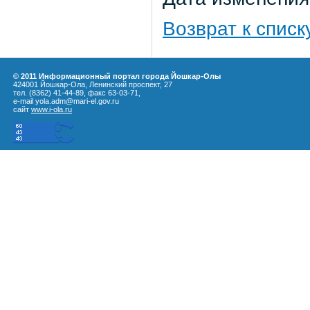
Возврат к списк
© 2011 Информационный портал города Йошкар-Олы
424001 Йошкар-Ола, Ленинский проспект, 27
тел. (8362) 41-44-89, факс 63-03-71,
e-mail yola.adm@mari-el.gov.ru
сайт
www.i-ola.ru