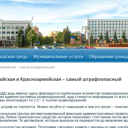
одская среда
Муниципальные услуги
Обращения гражд
ноармейская – самый штрафоопасный
айская и Красноармейская – самый штрафоопасный
БДД, ведь именно здесь фиксируется наибольшее количество правонарушени
и административных правонарушений, куда стекается информация со всех в
ка» регистрирует по 1,5 – 2 тысячи правонарушений.
траф не торопятся. Можно ли уйти от наказания и чем это грозит – поясни
 начальник Центра автоматизированной фиксации административных правон
ра. Любое транспортное средство, которое пересекает стоп-линию после вкл
тановление. Те автомобили, которые выехали на перекресток до включения кр
ешательства человека. Программа считывает номера с машины и сама «проб