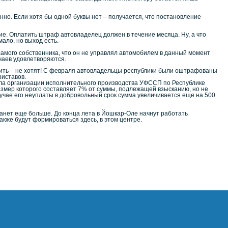
но. Если хотя бы одной буквы нет – получается, что постановление
е. Оплатить штраф автовладелец должен в течение месяца. Ну, а что
ало, но выход есть.
амого собственника, что он не управлял автомобилем в данный момент
учаев удовлетворяются.
тить – не хотят! С февраля автовладельцы республики были оштрафованы
риставов.
ела организации исполнительного производства УФССП по Республике
змер которого составляет 7% от суммы, подлежащей взысканию, но не
лучае его неуплаты в добровольный срок сумма увеличивается еще на 500
анет еще больше. До конца лета в Йошкар-Оле начнут работать
кже будут формироваться здесь, в этом центре.