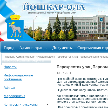
Информационный портал «Город Йошкар-Ола»
Город
Администрация
Документы
Современная гор
Главная
/
Администрация
/
Информация
/ Перекресток улиц Первомайская и Крас
Избирательные округа
Перекресток улиц Первом
Новости
13.07.2011
Информационные
сообщения
По крайней мере, по статистике ГИ
Центра автоматизированной фиксаци
постановлений. В день «умная техни
Афиша
Однако многие нарушители платить ш
Мероприятия
Как пояснил Владимир Подоплелов,
включение красного сигнала светофо
только в этом случае выносится пос
Конкурсы и аукционы
Все происходит практически без вм