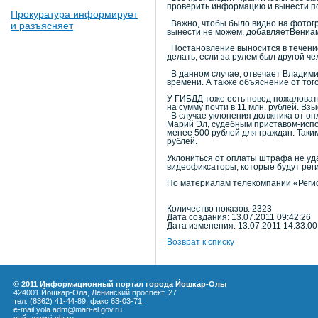
проверить информацию и вынести п
Прокуратура информирует
Важно, чтобы было видно на фотогра
и разъясняет
вынести не можем, добавляетВениам
Постановление выносится в течение 
делать, если за рулем был другой ч
В данном случае, отвечает Владими
времени. А также объяснение от тог
У ГИБДД тоже есть повод пожаловат
на сумму почти в 11 млн. рублей. Вз
В случае уклонения должника от оп
Марий Эл, судебным приставом-испо
менее 500 рублей для граждан. Таки
рублей.
Уклониться от оплаты штрафа не уд
видеофиксаторы, которые будут реги
По материалам телекомпании «Реги
Количество показов: 2323
Дата создания: 13.07.2011 09:42:26
Дата изменения: 13.07.2011 14:33:00
Возврат к списку
© 2011 Информационный портал города Йошкар-Олы
424001 Йошкар-Ола, Ленинский проспект, 27
тел. (8362) 41-44-89, факс 63-03-71,
e-mail yola.adm@mari-el.gov.ru