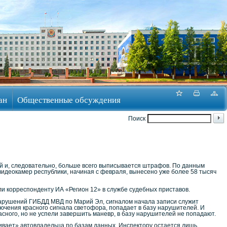
ан
Общественные обсуждения
Поиск
й и, следовательно, больше всего выписывается штрафов. По данным
идеокамер республики, начиная с февраля, вынесено уже более 58 тысяч
ли корреспонденту ИА «Регион 12» в службе судебных приставов.
арушений ГИБДД МВД по Марий Эл, сигналом начала записи служит
ючения красного сигнала светофора, попадает в базу нарушителей. И
асного, но не успели завершить маневр, в базу нарушителей не попадают.
ивает» автовладельца по базам данных. Инспектору остается лишь