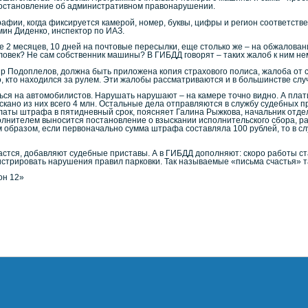
остановление об административном правонарушении.
фии, когда фиксируется камерой, номер, буквы, цифры и регион соответствен
ин Диденко, инспектор по ИАЗ.
2 месяцев, 10 дней на почтовые пересылки, еще столько же – на обжаловани
еловек? Не сам собственник машины? В ГИБДД говорят – таких жалоб к ним нем
р Подоплелов, должна быть приложена копия страхового полиса, жалоба от с
о, кто находился за рулем. Эти жалобы рассматриваются и в большинстве сл
ься на автомобилистов. Нарушать нарушают – на камере точно видно. А пла
ыскано из них всего 4 млн. Остальные дела отправляются в службу судебных п
латы штрафа в пятидневный срок, поясняет Галина Рыжкова, начальник отд
лнителем выносится постановление о взыскании исполнительского сбора, ра
м образом, если первоначально сумма штрафа составляла 100 рублей, то в с
астся, добавляют судебные приставы. А в ГИБДД дополняют: скоро работы ст
стрировать нарушения правил парковки. Так называемые «письма счастья» та
он 12»