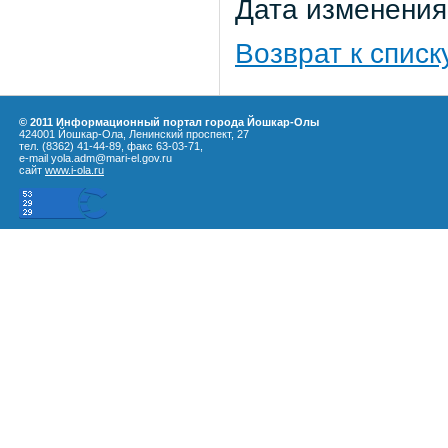
Дата изменения:
Возврат к списк
© 2011 Информационный портал города Йошкар-Олы
424001 Йошкар-Ола, Ленинский проспект, 27
тел. (8362) 41-44-89, факс 63-03-71,
e-mail yola.adm@mari-el.gov.ru
сайт
www.i-ola.ru