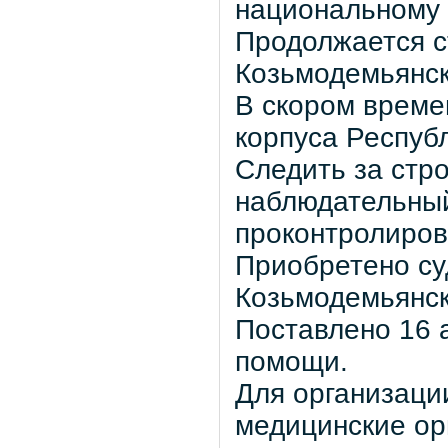
национальному 
Продолжается с
Козьмодемьянске
В скором време
корпуса Респуб
Следить за стр
наблюдательный
проконтролиров
Приобретено су
Козьмодемьянс
Поставлено 16 
помощи.
Для организаци
медицинские ор