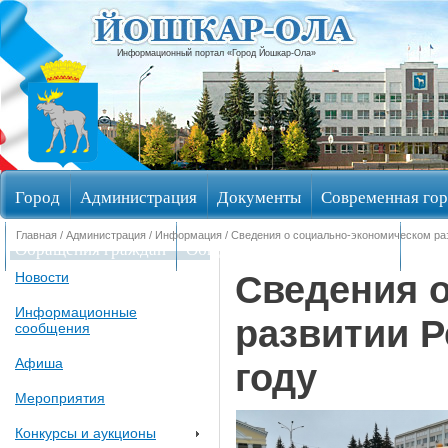
Информационный портал «Город Йошкар-Ола»
Город
Администрация
Документы
Современная гор
Главная
/
Администрация
/
Информация
/ Сведения о социально-экономическом раз
Обращения граждан
Общественные обсуждения
Изби
Сведения 
Новости
Информационные
развитии Р
сообщения
Афиша
году
Мероприятия
Конкурсы и аукционы