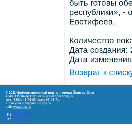
быть готовы обе
республики», -
Евстифеев.​​​​​​​
Количество пок
Дата создания: 
Дата изменения:
Возврат к списк
© 2011 Информационный портал города Йошкар-Олы
424001 Йошкар-Ола, Ленинский проспект, 27
тел. (8362) 41-44-89, факс 63-03-71,
e-mail yola.adm@mari-el.gov.ru
сайт
www.i-ola.ru