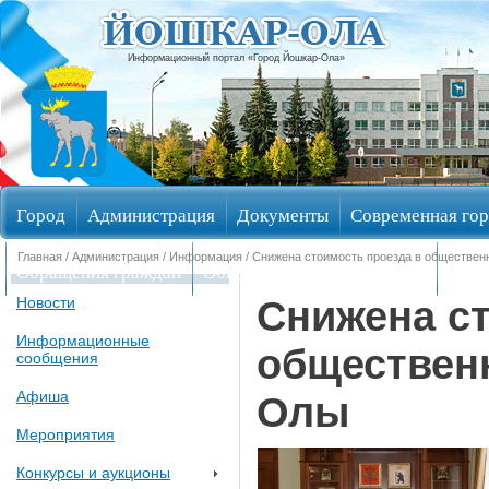
Информационный портал «Город Йошкар-Ола»
Город
Администрация
Документы
Современная гор
Главная
/
Администрация
/
Информация
/ Снижена стоимость проезда в обществе
Обращения граждан
Общественные обсуждения
Изби
Снижена ст
Новости
Информационные
обществен
сообщения
Афиша
Олы
Мероприятия
Конкурсы и аукционы