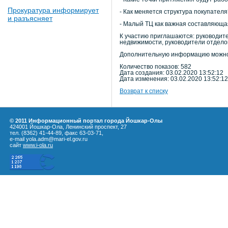
Прокуратура информирует
- Как меняется структура покупателя
и разъясняет
- Малый ТЦ как важная составляюща
К участию приглашаются: руководите
недвижимости, руководители отдело
Дополнительную информацию можно п
Количество показов: 582
Дата создания: 03.02.2020 13:52:12
Дата изменения: 03.02.2020 13:52:12
Возврат к списку
© 2011 Информационный портал города Йошкар-Олы
424001 Йошкар-Ола, Ленинский проспект, 27
тел. (8362) 41-44-89, факс 63-03-71,
e-mail yola.adm@mari-el.gov.ru
сайт
www.i-ola.ru