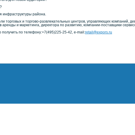
?
я инфраструктуры района.
ли торговых и торгово-развлекательных центров, управляющих компаний, де
в аренды и маркетинга, директора по развитию, компании-поставщики сервис
олучить по телефону:+7(495)225-25-42, e-mail:
retail@expors.ru