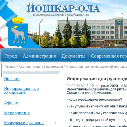
Информационный портал «Город Йошкар-Ола»
Город
Администрация
Документы
Современная гор
Главная
/
Администрация
/
Информация
/ Информация для руководителей торговых
Избирательные округа
Информация для руководи
Новости
03.02.2020
11-12 февраля 2020 г. в 
Информационные
маркетинговым решениям для ритей
сообщения
Среди тем для обсуждения:
- Когда необходима реконцепция?
Афиша
- Как улучшить клиентский опыт пок
Мероприятия
- Какие перспективы у классических 
- Что ждет традиционный пул аренд
Конкурсы и аукционы
- Какие точки притяжения будут раб