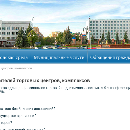
одская среда
Муниципальные услуги
Обращения гражд
 центров, комплексов
телей торговых центров, комплексов
Москве для профессионалов торговой недвижимости состоится 9-я конференц
ла.
упателя без больших инвестиций?
фудкортов в регионах?
аторов?
отать для новой аудитории?