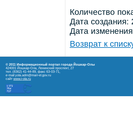
Количество пок
Дата создания: 
Дата изменения:
Возврат к списк
© 2011 Информационный портал города Йошкар-Олы
424001 Йошкар-Ола, Ленинский проспект, 27
тел. (8362) 41-44-89, факс 63-03-71,
e-mail yola.adm@mari-el.gov.ru
сайт
www.i-ola.ru