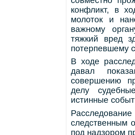
совместно про
конфликт, в х
молоток и нан
важному орган
тяжкий вред з
потерпевшему 
В ходе рассле
давал показ
совершению пр
делу судебные
истинные событ
Расследован
следственным 
под надзором п