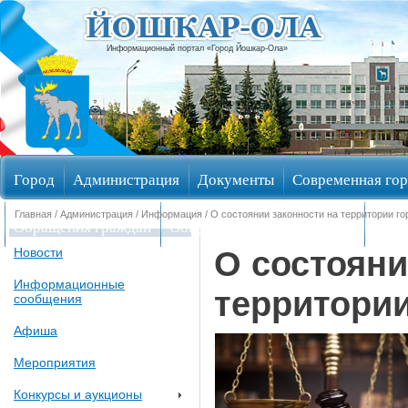
Информационный портал «Город Йошкар-Ола»
Город
Администрация
Документы
Современная гор
Главная
/
Администрация
/
Информация
/ О состоянии законности на территории го
Обращения граждан
Общественные обсуждения
Изби
О состояни
Новости
Информационные
территории
сообщения
Афиша
Мероприятия
Конкурсы и аукционы