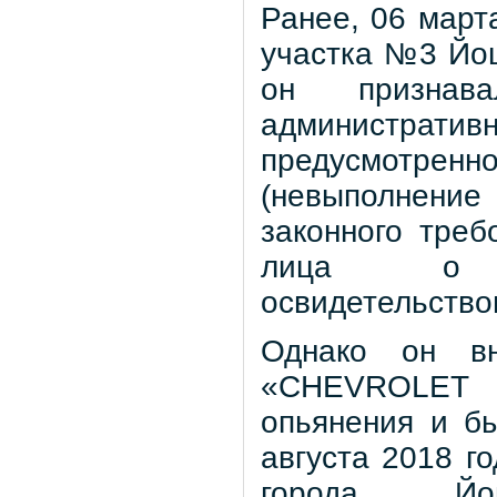
Ранее, 06 март
участка №3 Йо
он признав
администр
предусмотре
(невыполнение
законного треб
лица о п
освидетельство
Однако он вн
«CHEVROLET K
опьянения и б
августа 2018 г
города Йо