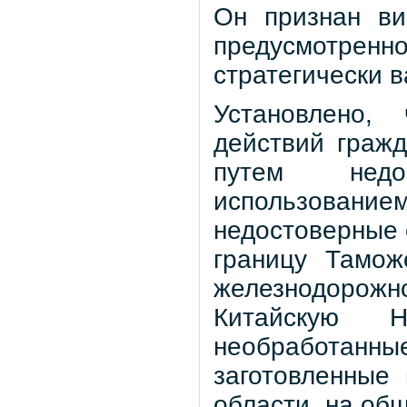
Он признан ви
предусмотренно
стратегически 
Установлено,
действий гражд
путем недо
использова
недостоверные 
границу Тамож
железнодорожн
Китайскую 
необработанн
заготовленные
области, на об