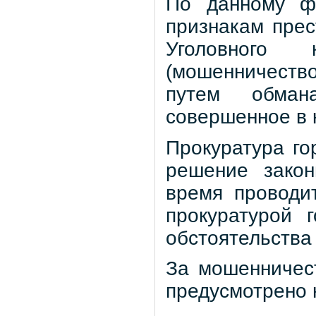
По данному фа
признакам прес
Уголовного 
(мошенничеств
путем обман
совершенное в 
Прокуратура го
решение зако
время проводит
прокуратурой 
обстоятельства
За мошенничес
предусмотрено 