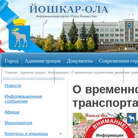
Информационный портал «Город Йошкар-Ола»
Город
Администрация
Документы
Современная гор
Главная
/
Администрация
/
Информация
/ О временном ограничении движения тран
Обращения граждан
Общественные обсуждения
Изби
О временн
Новости
Информационные
транспорт
сообщения
Афиша
Мероприятия
Конкурсы и аукционы