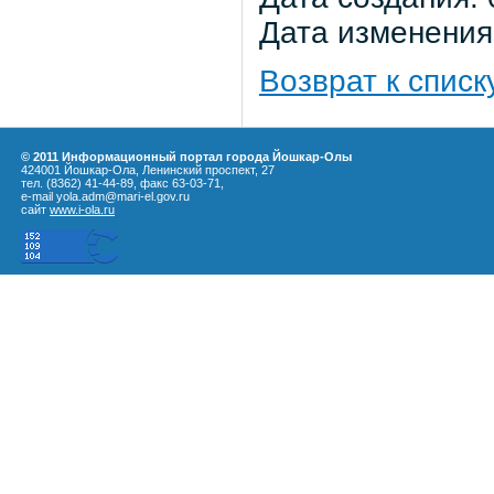
Дата изменения:
Возврат к списк
© 2011 Информационный портал города Йошкар-Олы
424001 Йошкар-Ола, Ленинский проспект, 27
тел. (8362) 41-44-89, факс 63-03-71,
e-mail yola.adm@mari-el.gov.ru
сайт
www.i-ola.ru