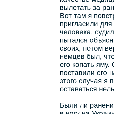
вылетать за ра
Вот там я повс
пригласили для
человека, суди
пытался объясни
своих, потом ве
немцев был, чт
его копать яму.
поставили его н
этого случая я 
оставаться нель
Были ли ранени
в ногу на Украи