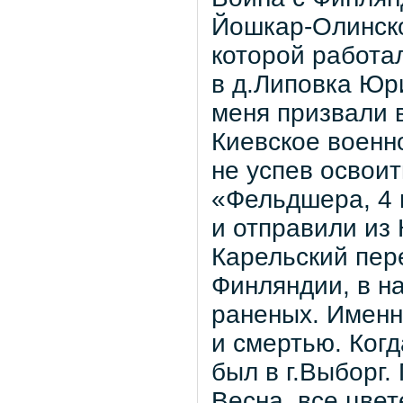
Йошкар-Олинско
которой работ
в д.Липовка Юр
меня призвали 
Киевское военн
не успев освои
«Фельдшера, 4 
и отправили из 
Карельский пер
Финляндии, в н
раненых. Именн
и смертью. Когд
был в г.Выборг.
Весна, все цве