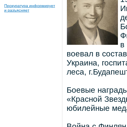
Прокуратура информирует
И
и разъясняет
д
Б
Ф
в
воевал в соста
Украина, госпит
леса, г.Будапе
Боевые награды
«Красной Звезды
юбилейные мед
Война с Финлянд