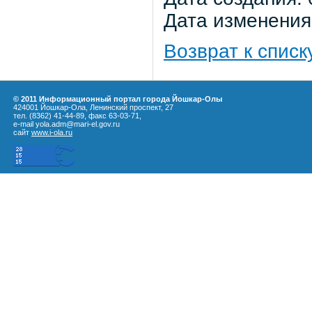
Дата изменения:
Возврат к списк
© 2011 Информационный портал города Йошкар-Олы
424001 Йошкар-Ола, Ленинский проспект, 27
тел. (8362) 41-44-89, факс 63-03-71,
e-mail yola.adm@mari-el.gov.ru
сайт
www.i-ola.ru