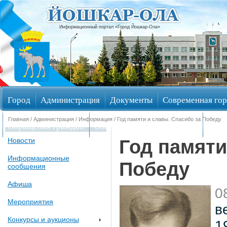
Информационный портал «Город Йошкар-Ола»
Город
Администрация
Документы
Современная гор
Главная
/
Администрация
/
Информация
/ Год памяти и славы. Спасибо за Победу
Обращения граждан
Общественные обсуждения
Изби
Год памяти
Новости
Информационные
Победу
сообщения
Афиша
0
Мероприятия
в
Конкурсы и аукционы
1