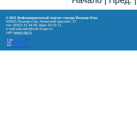
Начало | Пред. 
© 2011 Информационный портал города Йошкар-Олы
424001 Йошкар-Ола, Ленинский проспект, 27
тел. (8362) 41-44-89, факс 63-03-71,
e-mail yola.adm@mari-el.gov.ru
сайт
www.i-ola.ru