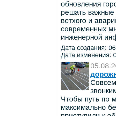
обновления гор
решать важные 
ветхого и авар
современных мн
инженерной инф
Дата создания: 06
Дата изменения: 0
05.08.
дорож
Совсем
звонки
Чтобы путь по 
максимально бе
приступили к о