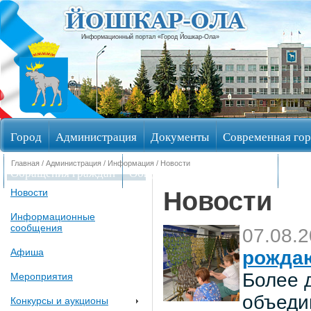
Информационный портал «Город Йошкар-Ола»
Город
Администрация
Документы
Современная гор
Главная
/
Администрация
/
Информация
/ Новости
Обращения граждан
Общественные обсуждения
Изби
Новости
Новости
Информационные
сообщения
07.08.
Афиша
рождаю
Более 
Мероприятия
объеди
Конкурсы и аукционы