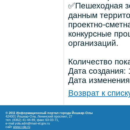
✅Пешеходная зо
данным террито
проектно-сметн
конкурсные про
организаций.
Количество пок
Дата создания: 
Дата изменения:
Возврат к списк
© 2011 Информационный портал города Йошкар-Олы
424001 Йошкар-Ола, Ленинский проспект, 27
тел. (8362) 41-44-89, факс 63-03-71,
e-mail yola.adm@mari-el.gov.ru
сайт
www.i-ola.ru