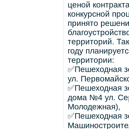
ценой контракт
конкурсной про
принято решени
благоустройств
территорий. Та
году планирует
территории:
✅Пешеходная зо
ул. Первомайско
✅Пешеходная зо
дома №4 ул. Се
Молодежная),
✅Пешеходная зо
Машиностроител