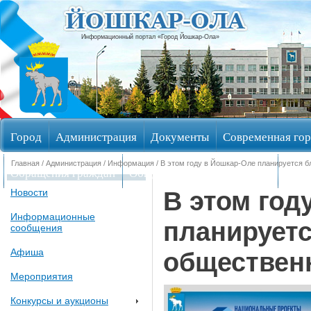
Информационный портал «Город Йошкар-Ола»
Город
Администрация
Документы
Современная гор
Главная
/
Администрация
/
Информация
/ В этом году в Йошкар-Оле планируется б
Обращения граждан
Общественные обсуждения
Изби
В этом год
Новости
Информационные
планируетс
сообщения
Афиша
обществен
Мероприятия
Конкурсы и аукционы