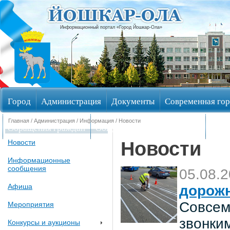
Информационный портал «Город Йошкар-Ола»
Город
Администрация
Документы
Современная гор
Главная
/
Администрация
/
Информация
/ Новости
Обращения граждан
Общественные обсуждения
Изби
Новости
Новости
Информационные
сообщения
05.08.
Афиша
дорож
Совсем
Мероприятия
звонки
Конкурсы и аукционы