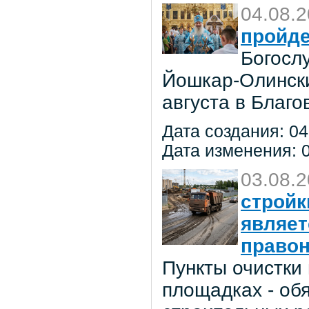
04.08.
пройде
Богосл
Йошкар-Олински
августа в Благ
Дата создания: 04
Дата изменения: 0
03.08.
стройк
являе
право
Пункты очистки
площадках - об