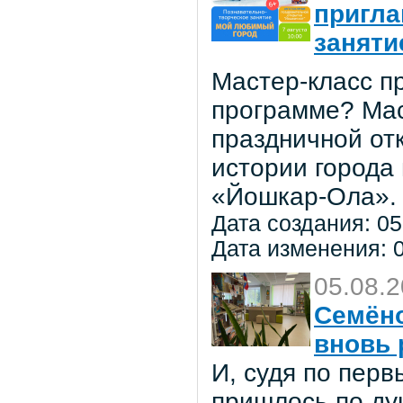
пригла
заняти
Мастер-класс пр
программе? Мас
праздничной от
истории города
«Йошкар-Ола».
Дата создания: 05
Дата изменения: 0
05.08.
Семёно
вновь 
И, судя по пер
пришлось по ду