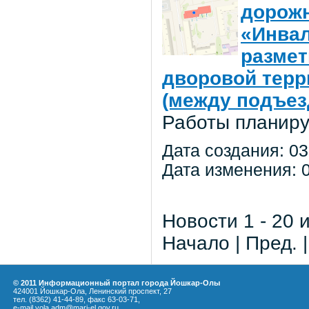
дорожн
«Инвал
размет
дворовой терр
(между подъез
Работы планиру
Дата создания: 03
Дата изменения: 0
Новости 1 - 20 
Начало | Пред. 
© 2011 Информационный портал города Йошкар-Олы
424001 Йошкар-Ола, Ленинский проспект, 27
тел. (8362) 41-44-89, факс 63-03-71,
e-mail yola.adm@mari-el.gov.ru