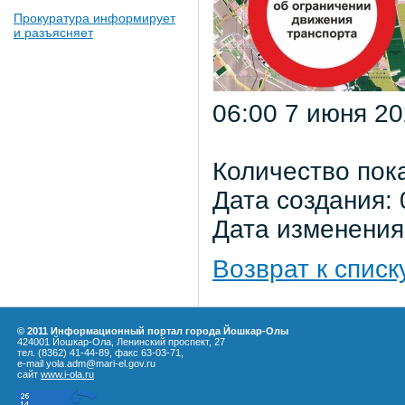
Прокуратура информирует
и разъясняет
06:00 7 июня 20
Количество пок
Дата создания: 
Дата изменения:
Возврат к списк
© 2011 Информационный портал города Йошкар-Олы
424001 Йошкар-Ола, Ленинский проспект, 27
тел. (8362) 41-44-89, факс 63-03-71,
e-mail yola.adm@mari-el.gov.ru
сайт
www.i-ola.ru