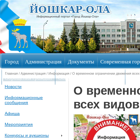
Информационный портал «Город Йошкар-Ола»
Город
Администрация
Документы
Современная гор
Главная
/
Администрация
/
Информация
/ О временном ограничении движения всех
Обращения граждан
Общественные обсуждения
Изби
О временн
Новости
Информационные
всех видов
сообщения
Афиша
Мероприятия
Конкурсы и аукционы