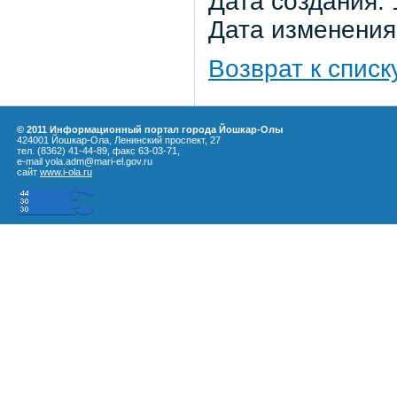
Дата создания: 
Дата изменения:
Возврат к списк
© 2011 Информационный портал города Йошкар-Олы
424001 Йошкар-Ола, Ленинский проспект, 27
тел. (8362) 41-44-89, факс 63-03-71,
e-mail yola.adm@mari-el.gov.ru
сайт
www.i-ola.ru