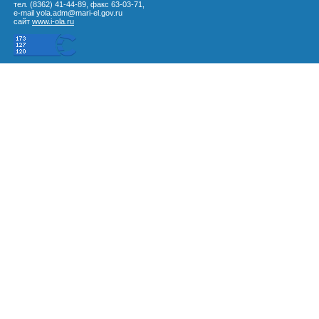
тел. (8362) 41-44-89, факс 63-03-71,
e-mail yola.adm@mari-el.gov.ru
сайт
www.i-ola.ru