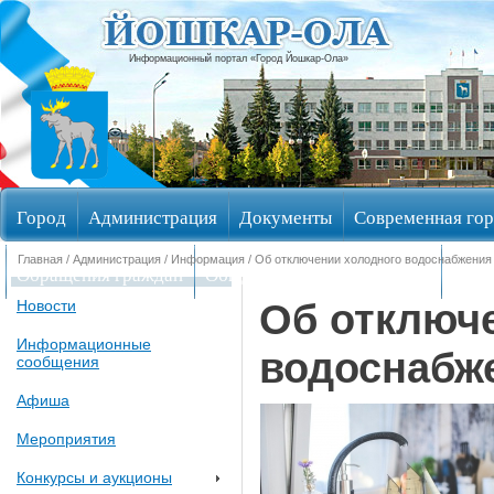
Информационный портал «Город Йошкар-Ола»
Город
Администрация
Документы
Современная гор
Главная
/
Администрация
/
Информация
/ Об отключении холодного водоснабжения
Обращения граждан
Общественные обсуждения
Изби
Об отключ
Новости
Информационные
водоснабж
сообщения
Афиша
Мероприятия
Конкурсы и аукционы