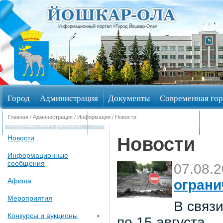
Информационный портал «Город Йошкар-Ола»
Город
Администрация
Документы
Современная гор
Главная
/
Администрация
/
Информация
/ Новости
Обращения граждан
Общественные обсуждения
Изби
Новости
Новости
Информационные
сообщения
07.08.
Афиша
ограни
Мероприятия
В связи
Конкурсы и аукционы
по 15 августа