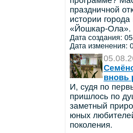
программе? Мас
праздничной от
истории города
«Йошкар-Ола».
Дата создания: 05
Дата изменения: 0
05.08.
Семёно
вновь 
И, судя по пер
пришлось по ду
заметный приро
юных любителей 
поколения.