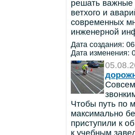
решать важные 
ветхого и авар
современных мн
инженерной инф
Дата создания: 06
Дата изменения: 0
05.08.
дорож
Совсем
звонки
Чтобы путь по 
максимально бе
приступили к о
к учебным заве