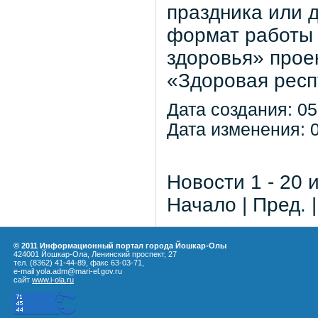
праздника или 
формат работы 
здоровья» прое
«Здоровая респ
Дата создания: 05
Дата изменения: 0
Новости 1 - 20 
Начало | Пред. 
© 2011 Информационный портал города Йошкар-Олы
424001 Йошкар-Ола, Ленинский проспект, 27
тел. (8362) 41-44-89, факс 63-03-71,
e-mail yola.adm@mari-el.gov.ru
сайт
www.i-ola.ru