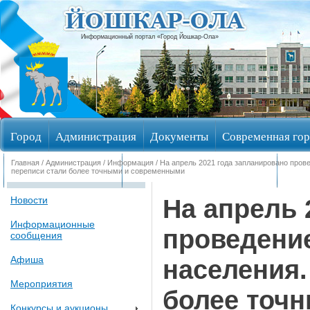
Информационный портал «Город Йошкар-Ола»
Город
Администрация
Документы
Современная гор
Главная
/
Администрация
/
Информация
/ На апрель 2021 года запланировано пров
Обращения граждан
Общественные обсуждения
Изби
переписи стали более точными и современными
На апрель 
Новости
Информационные
проведени
сообщения
Афиша
населения.
Мероприятия
более точ
Конкурсы и аукционы