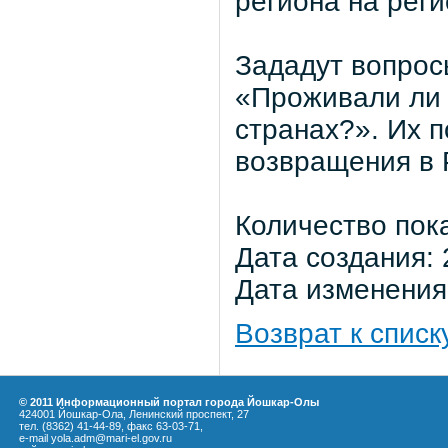
региона на реги
Зададут вопросы
«Проживали ли 
странах?». Их п
возвращения в 
Количество пок
Дата создания: 
Дата изменения:
Возврат к списк
© 2011 Информационный портал города Йошкар-Олы
424001 Йошкар-Ола, Ленинский проспект, 27
тел. (8362) 41-44-89, факс 63-03-71,
e-mail yola.adm@mari-el.gov.ru