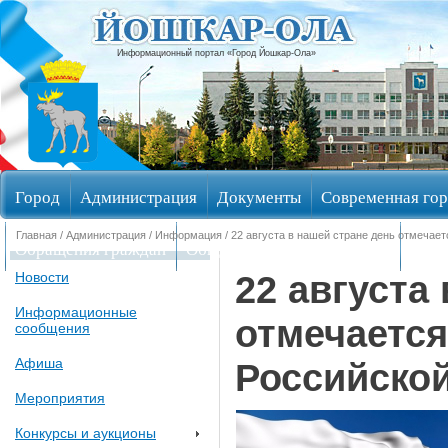
Информационный портал «Город Йошкар-Ола»
Город
Администрация
Документы
Современная гор
Главная
/
Администрация
/
Информация
/ 22 августа в нашей стране день отмечае
Обращения граждан
Общественные обсуждения
Изби
22 августа
Новости
Информационные
отмечается
сообщения
Афиша
Российско
Мероприятия
Конкурсы и аукционы