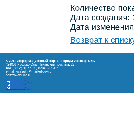
Количество пок
Дата создания: 
Дата изменения:
Возврат к списк
© 2011 Информационный портал города Йошкар-Олы
424001 Йошкар-Ола, Ленинский проспект, 27
тел. (8362) 41-44-89, факс 63-03-71,
e-mail yola.adm@mari-el.gov.ru
сайт
www.i-ola.ru