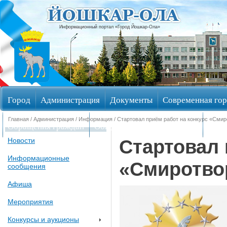
Информационный портал «Город Йошкар-Ола»
Город
Администрация
Документы
Современная гор
Главная
/
Администрация
/
Информация
/ Стартовал приём работ на конкурс «Сми
Обращения граждан
Общественные обсуждения
Изби
Стартовал 
Новости
Информационные
«Смиротво
сообщения
Афиша
Мероприятия
Конкурсы и аукционы