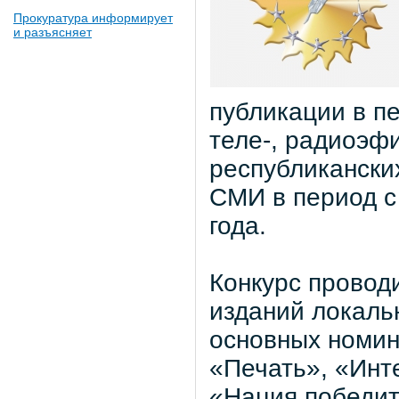
Прокуратура информирует
и разъясняет
публикации в п
теле-, радиоэф
республиканских
СМИ в период с 
года.
Конкурс провод
изданий локальн
основных номин
«Печать», «Инт
«Нация победит