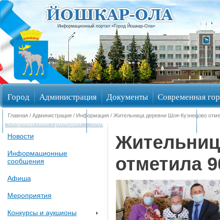
Информационный портал «Город Йошкар-Ола»
Город
Администрация
Документы
Современная гор
Главная
/
Администрация
/
Информация
/ Жительница деревни Шоя-Кузнецово отме
Обращения граждан
Общественные обсуждения
Изби
Жительниц
Новости
Информационные
отметила 9
сообщения
Афиша
Мероприятия
Конкурсы и аукционы