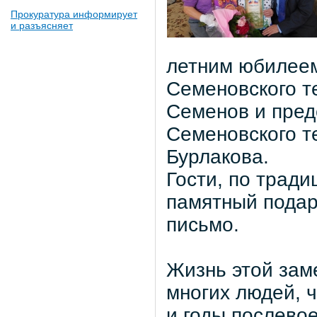
Прокуратура информирует
и разъясняет
летним юбилеем
Семеновского т
Семенов и пред
Семеновского т
Бурлакова.
Гости, по трад
памятный подар
письмо.
Жизнь этой зам
многих людей, 
и годы послево