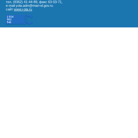
тел. (8362) 41-44-89, факс 63-03-71,
e-mail yola.adm@mari-el.gov.ru
сайт
www.i-ola.ru