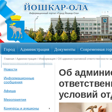
Информационный портал «Город Йошкар-Ола»
Город
Администрация
Документы
Современная гор
Главная
/
Администрация
/
Информация
/ Об административной ответственности з
Обращения граждан
Общественные обсуждения
Изби
Об админи
Новости
Информационные
ответствен
сообщения
Афиша
условий о
Мероприятия
Конкурсы и аукционы