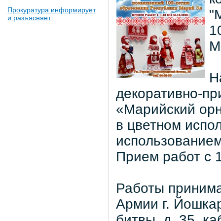
Прокуратура информирует
"
и разъясняет
1
М
Н
декоративно-пр
«Марийский орн
в цветном испол
использованием
Прием работ с 1
Работы принима
Армии г. Йошка
битвы, д. 35, ка