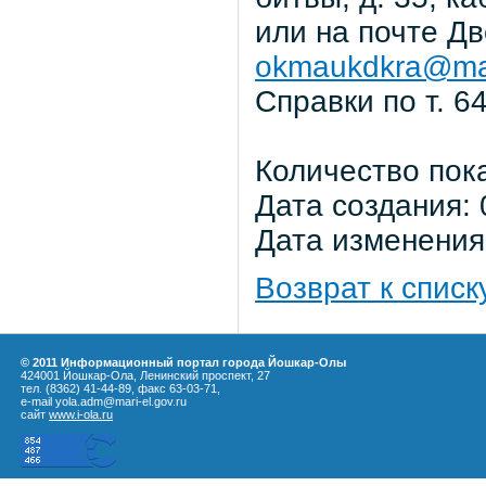
или на почте Д
okmaukdkra@mai
Справки по т. 64
Количество пок
Дата создания: 
Дата изменения:
Возврат к списк
© 2011 Информационный портал города Йошкар-Олы
424001 Йошкар-Ола, Ленинский проспект, 27
тел. (8362) 41-44-89, факс 63-03-71,
e-mail yola.adm@mari-el.gov.ru
сайт
www.i-ola.ru