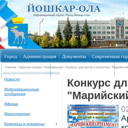
Информационный портал «Город Йошкар-Ола»
Город
Администрация
Документы
Современная гор
Главная
/
Администрация
/
Информация
/ Конкурс для детей и взрослых "Марийски
Обращения граждан
Общественные обсуждения
Изби
Конкурс дл
Новости
Информационные
"Марийски
сообщения
Афиша
0
Мероприятия
А
Конкурсы и аукционы
к