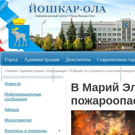
Информационный портал «Город Йошкар-Ола»
Город
Администрация
Документы
Современная гор
Главная
/
Администрация
/
Информация
/ В Марий Эл сoхранится высокая пожароо
Обращения граждан
Общественные обсуждения
Изби
В Марий Э
Новости
Информационные
пожароопа
сообщения
Афиша
Мероприятия
Конкурсы и аукционы