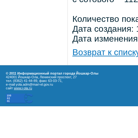
Количество пок
Дата создания: 
Дата изменения:
Возврат к списк
© 2011 Информационный портал города Йошкар-Олы
424001 Йошкар-Ола, Ленинский проспект, 27
тел. (8362) 41-44-89, факс 63-03-71,
e-mail yola.adm@mari-el.gov.ru
сайт
www.i-ola.ru