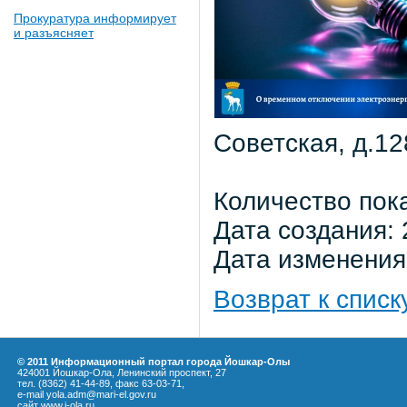
Прокуратура информирует
и разъясняет
Советская, д.128
Количество пок
Дата создания: 
Дата изменения:
Возврат к списк
© 2011 Информационный портал города Йошкар-Олы
424001 Йошкар-Ола, Ленинский проспект, 27
тел. (8362) 41-44-89, факс 63-03-71,
e-mail yola.adm@mari-el.gov.ru
сайт
www.i-ola.ru