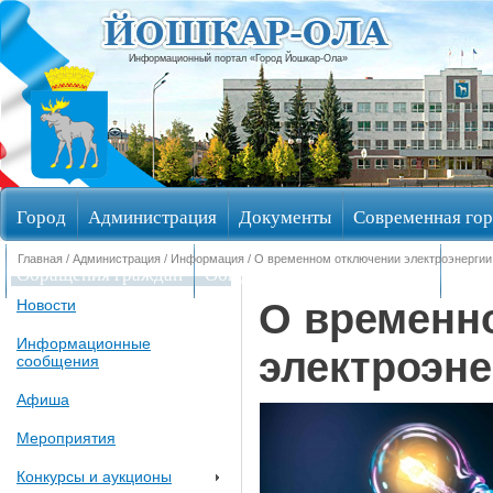
Информационный портал «Город Йошкар-Ола»
Город
Администрация
Документы
Современная гор
Главная
/
Администрация
/
Информация
/ О временном отключении электроэнергии
Обращения граждан
Общественные обсуждения
Изби
О временн
Новости
Информационные
электроэне
сообщения
Афиша
Мероприятия
Конкурсы и аукционы