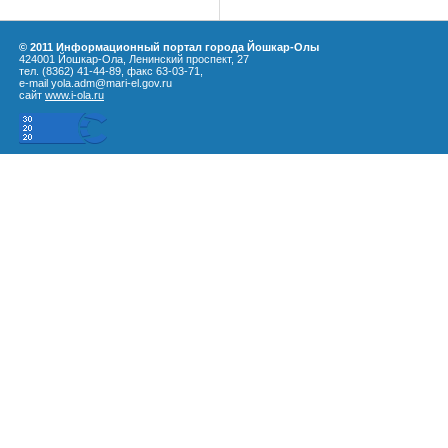
© 2011 Информационный портал города Йошкар-Олы
424001 Йошкар-Ола, Ленинский проспект, 27
тел. (8362) 41-44-89, факс 63-03-71,
e-mail yola.adm@mari-el.gov.ru
сайт
www.i-ola.ru