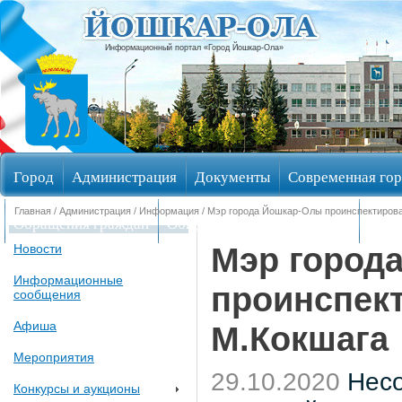
Информационный портал «Город Йошкар-Ола»
Город
Администрация
Документы
Современная гор
Главная
/
Администрация
/
Информация
/ Мэр города Йошкар-Олы проинспектиров
Обращения граждан
Общественные обсуждения
Изби
Мэр город
Новости
Информационные
проинспек
сообщения
Афиша
М.Кокшага
Мероприятия
29.10.2020
Несо
Конкурсы и аукционы