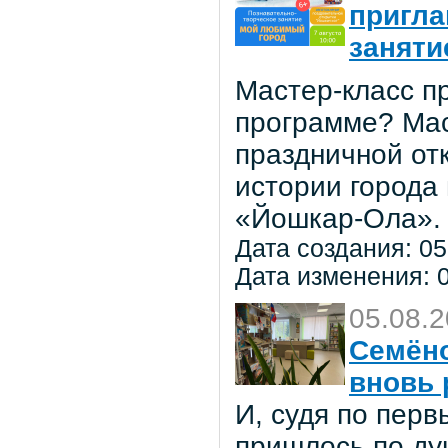
пригла
заняти
Мастер-класс пр
программе? Мас
праздничной от
истории города
«Йошкар-Ола».
Дата создания: 05
Дата изменения: 0
05.08.
Семёно
вновь 
И, судя по пер
пришлось по ду