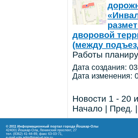
дорожн
«Инвал
размет
дворовой терр
(между подъез
Работы планиру
Дата создания: 03
Дата изменения: 0
Новости 1 - 20 
Начало | Пред. 
© 2011 Информационный портал города Йошкар-Олы
424001 Йошкар-Ола, Ленинский проспект, 27
тел. (8362) 41-44-89, факс 63-03-71,
e-mail yola.adm@mari-el.gov.ru