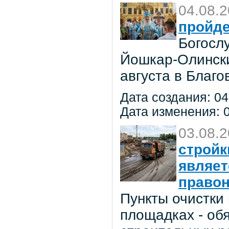
04.08.
пройде
Богосл
Йошкар-Олински
августа в Благ
Дата создания: 04
Дата изменения: 0
03.08.
стройк
являе
право
Пункты очистки
площадках - об