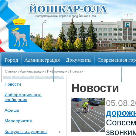
Информационный портал «Город Йошкар-Ола»
Город
Администрация
Документы
Современная гор
Главная
/
Администрация
/
Информация
/ Новости
Обращения граждан
Общественные обсуждения
Изби
Новости
Новости
Информационные
сообщения
05.08.
Афиша
дорож
Совсем
Мероприятия
звонки
Конкурсы и аукционы