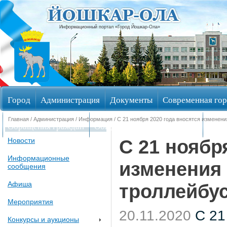
Информационный портал «Город Йошкар-Ола»
Город
Администрация
Документы
Современная гор
Главная
/
Администрация
/
Информация
/ С 21 ноября 2020 года вносятся изменен
Обращения граждан
Общественные обсуждения
Изби
С 21 ноябр
Новости
Информационные
изменения
сообщения
Афиша
троллейбу
Мероприятия
20.11.2020
С 21
Конкурсы и аукционы