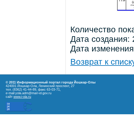
Количество пок
Дата создания: 
Дата изменения:
Возврат к списк
© 2011 Информационный портал города Йошкар-Олы
424001 Йошкар-Ола, Ленинский проспект, 27
тел. (8362) 41-44-89, факс 63-03-71,
e-mail yola.adm@mari-el.gov.ru
сайт
www.i-ola.ru