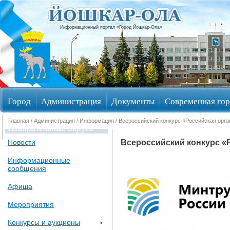
Информационный портал «Город Йошкар-Ола»
Город
Администрация
Документы
Современная гор
Главная
/
Администрация
/
Информация
/ Всероссийский конкурс «Российская орг
Избирательные округа
Всероссийский конкурс «
Новости
Информационные
сообщения
Афиша
Мероприятия
Конкурсы и аукционы