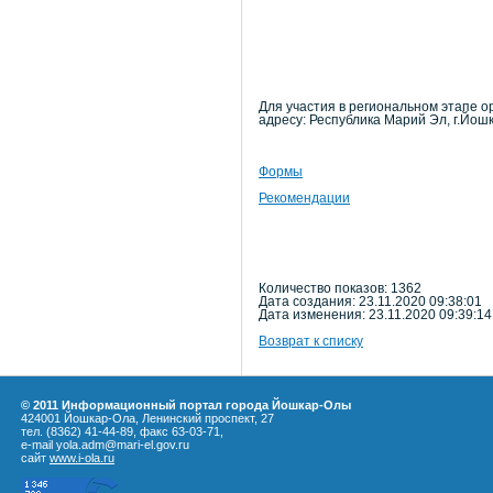
Для участия в региональном этапе о
адресу: Республика Марий Эл, г.Йошк
Формы
Рекомендации
Количество показов: 1362
Дата создания: 23.11.2020 09:38:01
Дата изменения: 23.11.2020 09:39:14
Возврат к списку
© 2011 Информационный портал города Йошкар-Олы
424001 Йошкар-Ола, Ленинский проспект, 27
тел. (8362) 41-44-89, факс 63-03-71,
e-mail yola.adm@mari-el.gov.ru
сайт
www.i-ola.ru