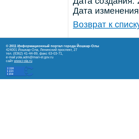
Дата создания: 
Дата изменения:
Возврат к списк
© 2011 Информационный портал города Йошкар-Олы
424001 Йошкар-Ола, Ленинский проспект, 27
тел. (8362) 41-44-89, факс 63-03-71,
e-mail yola.adm@mari-el.gov.ru
сайт
www.i-ola.ru