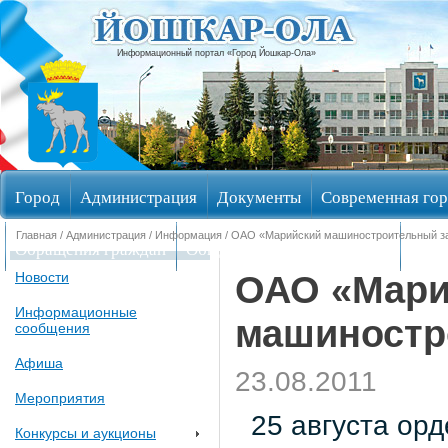
Информационный портал «Город Йошкар-Ола»
Город
Администрация
Документы
Современная гор
Главная
/
Администрация
/
Информация
/ ОАО «Марийский машиностроительный за
Обращения граждан
Общественные обсуждения
Изби
ОАО «Мари
Новости
Информационные
машиностро
сообщения
Афиша
23.08.2011
Мероприятия
25 августа ор
Конкурсы и аукционы