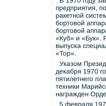
В 1970 году зав
предприятия, по
ракетной систем
бортовой аппар
бортовой аппар
«Куб» и «Бук».
выпуска специа
«Тор».
Указом Презид
декабря 1970 г
пятилетнего пл
техники Марийс
награжден Орде
5 февраля 1975