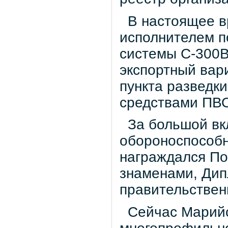
В настоящее в
исполнителем п
системы С-300В
экспортный вар
пункта разведк
средствами ПВ
За большой вкл
обороноспособн
награждался По
знаменами, Ди
правительствен
Сейчас Марийск