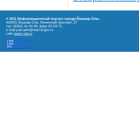
© 2011 Информационный портал города Йошкар-Олы
424001 Йошкар-Ола, Ленинский проспект, 27
тел. (8362) 41-44-89, факс 63-03-71,
e-mail yola.adm@mari-el.gov.ru
сайт
www.i-ola.ru