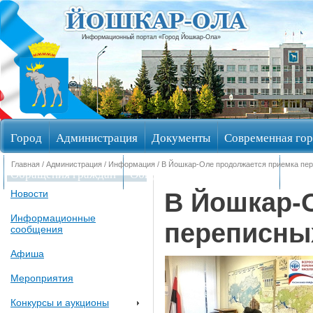
Информационный портал «Город Йошкар-Ола»
Город
Администрация
Документы
Современная гор
Главная
/
Администрация
/
Информация
/ В Йошкар-Оле продолжается приемка пе
Обращения граждан
Общественные обсуждения
Изби
В Йошкар-
Новости
Информационные
переписны
сообщения
Афиша
Мероприятия
Конкурсы и аукционы