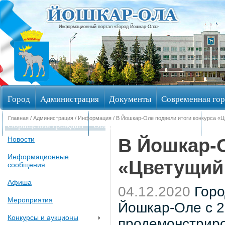
Информационный портал «Город Йошкар-Ола»
Город
Администрация
Документы
Современная гор
Главная
/
Администрация
/
Информация
/ В Йошкар-Оле подвели итоги конкурса «
Обращения граждан
Общественные обсуждения
Изби
В Йошкар-О
Новости
Информационные
«Цветущий
сообщения
Афиша
04.12.2020
Горо
Мероприятия
Йошкар-Оле с 20
Конкурсы и аукционы
продемонстрир