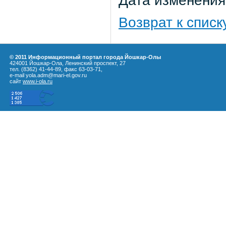
Дата изменения:
Возврат к списк
© 2011 Информационный портал города Йошкар-Олы
424001 Йошкар-Ола, Ленинский проспект, 27
тел. (8362) 41-44-89, факс 63-03-71,
e-mail yola.adm@mari-el.gov.ru
сайт
www.i-ola.ru