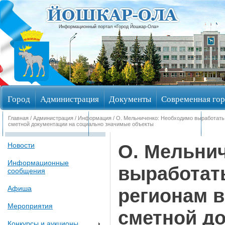
Информационный портал «Город Йошкар-Ола»
Город
Администрация
Документы
Современная гор
Главная
/
Администрация
/
Информация
/ О. Мельниченко: Необходимо выработать 
Обращения граждан
Общественные обсуждения
Изби
сметной документации на социально значимые объекты
О. Мельни
Новости
Информационные
выработат
сообщения
Афиша
регионам в
Мероприятия
сметной д
Конкурсы и аукционы