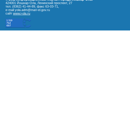
424001 Йошкар-Ола, Ленинский проспект, 27
тел. (8362) 41-44-89, факс 63-03-71,
e-mail yola.adm@mari-el.gov.ru
сайт
www.i-ola.ru