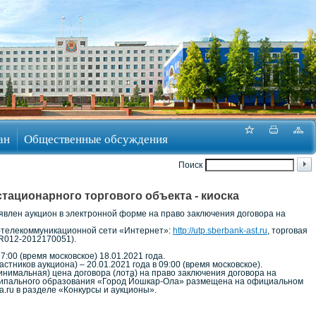
ан
Общественные обсуждения
Поиск
тационарного торгового объекта - киоска
влен аукцион в электронной форме на право заключения договора на
-телекоммуникационной сети «Интернет»:
http://utp.sberbank-ast.ru
, торговая
R012-2012170051).
7:00 (время московское) 18.01.2021 года.
тников аукциона) – 20.01.2021 года в 09:00 (время московское).
инимальная) цена договора (лота) на право заключения договора на
ципального образования «Город Йошкар-Ола» размещена на официальном
a.ru в разделе «Конкурсы и аукционы».