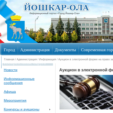
Информационный портал «Город Йошкар-Ола»
Город
Администрация
Документы
Современная гор
Главная
/
Администрация
/
Информация
/ Аукцион в электронной форме на право з
Избирательные округа
Аукцион в электронной фо
Новости
Информационные
сообщения
Афиша
Мероприятия
Конкурсы и аукционы