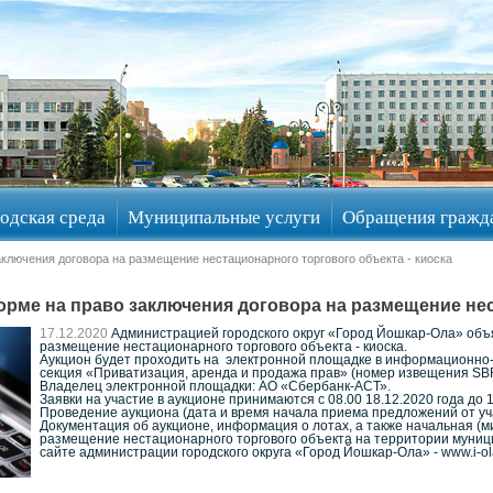
одская среда
Муниципальные услуги
Обращения гражд
аключения договора на размещение нестационарного торгового объекта - киоска
рме на право заключения договора на размещение нес
17.12.2020
Администрацией городского округ «Город Йошкар-Ола» объя
размещение нестационарного торгового объекта - киоска.
Аукцион будет проходить на электронной площадке в информационно
секция «Приватизация, аренда и продажа прав» (номер извещения SB
Владелец электронной площадки: АО «Сбербанк-АСТ».
Заявки на участие в аукционе принимаются с 08.00 18.12.2020 года до 1
Проведение аукциона (дата и время начала приема предложений от учас
Документация об аукционе, информация о лотах, а также начальная (м
размещение нестационарного торгового объекта на территории муни
сайте администрации городского округа «Город Йошкар-Ола» - www.i-ol