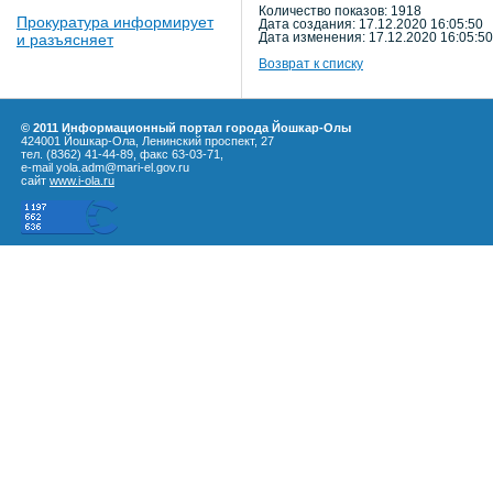
Количество показов: 1918
Прокуратура информирует
Дата создания: 17.12.2020 16:05:50
и разъясняет
Дата изменения: 17.12.2020 16:05:50
Возврат к списку
© 2011 Информационный портал города Йошкар-Олы
424001 Йошкар-Ола, Ленинский проспект, 27
тел. (8362) 41-44-89, факс 63-03-71,
e-mail yola.adm@mari-el.gov.ru
сайт
www.i-ola.ru