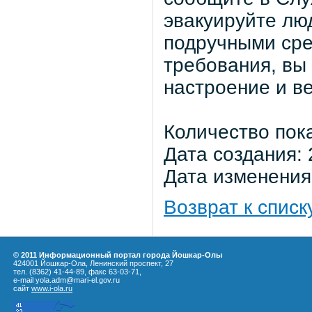
эвакуируйте лю
подручными сре
требования, вы
настроение и в
Количество пок
Дата создания: 
Дата изменения:
Возврат к списк
© 2011 Информационный портал города Йошкар-Олы
424001 Йошкар-Ола, Ленинский проспект, 27
тел. (8362) 41-44-89, факс 63-03-71,
e-mail yola.adm@mari-el.gov.ru
сайт
www.i-ola.ru