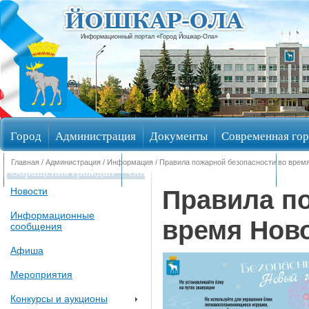
Информационный портал «Город Йошкар-Ола»
Город
Администрация
Документы
Современная гор
Главная
/
Администрация
/
Информация
/ Правила пожарной безопасности во врем
Обращения граждан
Общественные обсуждения
Изби
Правила п
Новости
Информационные
время Нов
сообщения
Афиша
Мероприятия
Конкурсы и аукционы