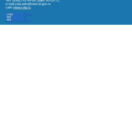
тел. (8362) 41-44-89, факс 63-03-71,
e-mail yola.adm@mari-el.gov.ru
сайт
www.i-ola.ru